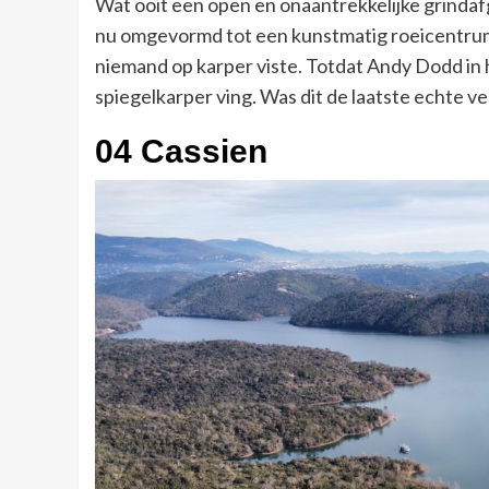
Wat ooit een open en onaantrekkelijke grindaf
nu omgevormd tot een kunstmatig roeicentrum
niemand op karper viste. Totdat Andy Dodd in
spiegelkarper ving. Was dit de laatste echte v
04 Cassien