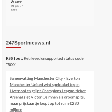
admin
juni 27,
2025
247Sportnieuws.nl
RSS fout:
Retrieved unsupported status code
"500"
Samenvatting Manchester City – Everton
Manchester United wint spektakel tegen
Liverpool en grijpt Champions League-ticket
Arsenal ziet Victor Osimhen als droomspits,
maar prijskaartje loopt op tot ruim €230
miljoen