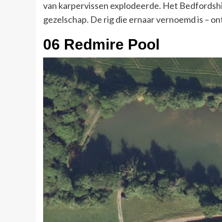
van karpervissen explodeerde. Het Bedfordshire
gezelschap. De rig die ernaar vernoemd is – on
06 Redmire
Pool