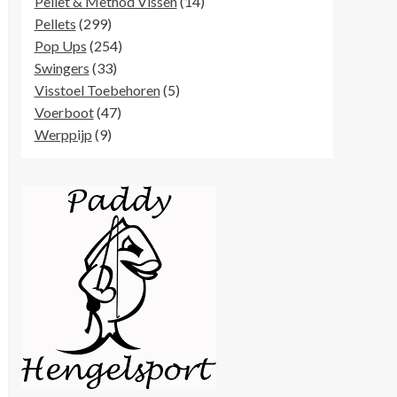
producten
14
Pellet & Method Vissen
14
299
producten
Pellets
299
producten
254
Pop Ups
254
33
producten
Swingers
33
producten
5
Visstoel Toebehoren
5
47
producten
Voerboot
47
9
producten
Werppijp
9
producten
Karper Rugzak