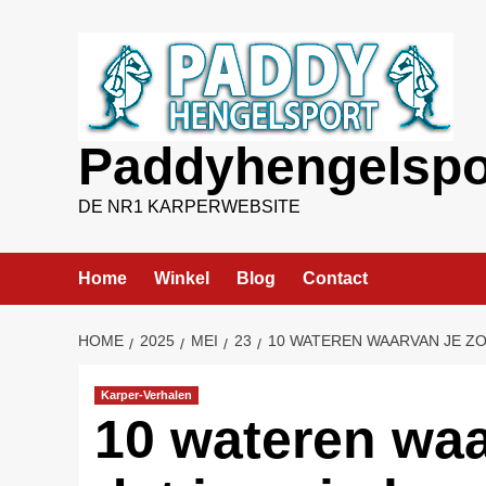
Ga
naar
de
inhoud
Paddyhengelspo
DE NR1 KARPERWEBSITE
Home
Winkel
Blog
Contact
HOME
2025
MEI
23
10 WATEREN WAARVAN JE ZO
Karper-Verhalen
10 wateren waa