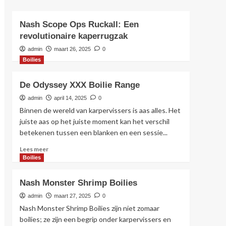
Nash Scope Ops Ruckall: Een
revolutionaire kaperrugzak
admin
maart 26, 2025
0
Boilies
De Odyssey XXX Boilie Range
admin
april 14, 2025
0
Binnen de wereld van karpervissers is aas alles. Het
juiste aas op het juiste moment kan het verschil
betekenen tussen een blanken en een sessie...
Lees
Lees meer
meer
Boilies
over
De
Nash Monster Shrimp Boilies
Odyssey
XXX
admin
maart 27, 2025
0
Boilie
Nash Monster Shrimp Boilies zijn niet zomaar
Range
boilies; ze zijn een begrip onder karpervissers en