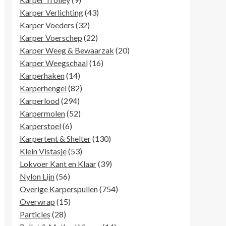
producten
43
Karper Verlichting
43
32
producten
Karper Voeders
32
producten
22
Karper Voerschep
22
producten
20
Karper Weeg & Bewaarzak
20
16
producten
Karper Weegschaal
16
14
producten
Karperhaken
14
producten
82
Karperhengel
82
294
producten
Karperlood
294
producten
52
Karpermolen
52
6
producten
Karperstoel
6
producten
130
Karpertent & Shelter
130
53
producten
Klein Vistasje
53
producten
39
Lokvoer Kant en Klaar
39
56
producten
Nylon Lijn
56
producten
754
Overige Karperspullen
754
15
producten
Overwrap
15
28
producten
Particles
28