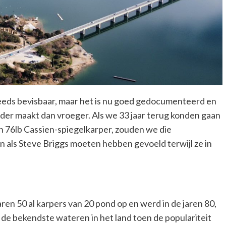
steeds bevisbaar, maar het is nu goed gedocumenteerd en
der maakt dan vroeger. Als we 33 jaar terug konden gaan
en 76lb Cassien-spiegelkarper, zouden we die
n als Steve Briggs moeten hebben gevoeld terwijl ze in
aren 50 al karpers van 20 pond op en werd in de jaren 80,
e bekendste wateren in het land toen de populariteit