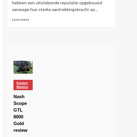
hebben een uitstekende reputatie opgebouwd
vanwege hun sterke aantrekkingskracht op...
Lees
Lees meer
meer
over
Nash
Monster
Shrimp
Boilies
Karper-
Molens
Nash
Scope
GTL
8000
Gold
review