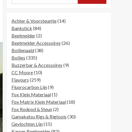
14
Achter & Voorsteuntje
14
84
producten
Bankstick
84
producten
2
Beetmelder
2
producten
26
Beetmelder Accessoires
26
38
producten
Boilienaald
38
335
producten
Boilies
335
producten
9
Buzzerbar & Accessoires
9
10
producten
CC Moore
10
259
producten
Flavours
259
producten
9
Fluorocarbon Lijn
9
producten
1
Fox Klein Materiaal
1
product
18
Fox Matrix Klein Materiaal
18
2
producten
Fox Rodpod & Steun
2
producten
30
Gamakatsu Rigs & Rigtools
30
15
producten
Gevlochten Lijn
15
producten
82
Karper Beetmelder
82