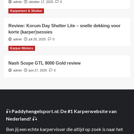
admin
oktober 17, 2025
0
Karpertent & Shelter
Review: Korum Day Shelter Lite – snelle dekking voor
korte (karper)­sessies
admin
juli 28, 2025
0
Karper-Molens
Nash Scope GTL 8000 Gold review
admin
juni 27, 2025
0
🎣
Paddyhengelsport.nl: De #1 Karperwebsite van
Nederland!
🎣
Ben jij een echte karpervisser die altijd op zoek is naar het