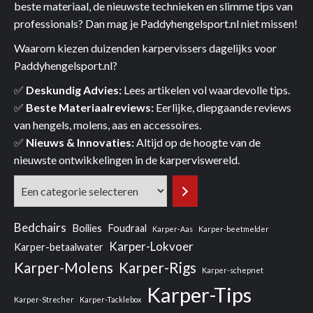
beste materiaal, de nieuwste technieken en slimme tips van
professionals? Dan mag je Paddyhengelsport.nl niet missen!
Waarom kiezen duizenden karpervissers dagelijks voor
Paddyhengelsport.nl?
✅
Deskundig Advies:
Lees artikelen vol waardevolle tips.
✅
Beste Materiaalreviews:
Eerlijke, diepgaande reviews
van hengels, molens, aas en accessoires.
✅
Nieuws & Innovaties:
Altijd op de hoogte van de
nieuwste ontwikkelingen in de karperviswereld.
Een
categorie
selecteren
Bedchairs
Boilies
Foudraal
Karper-Aas
Karper-beetmelder
Karper-Lokvoer
Karper-betaalwater
Karper-Molens
Karper-Rigs
Karper-schepnet
Karper-Tips
Karper-Strecher
Karper-Tacklebox