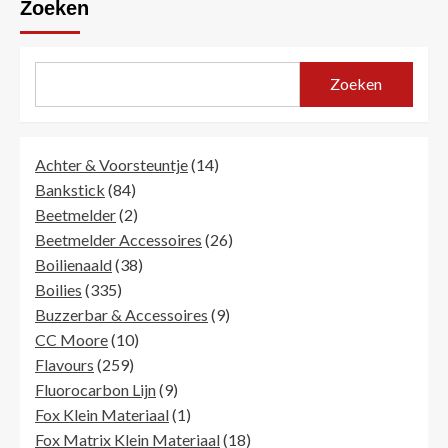
Zoeken
Zoeken
14
Achter & Voorsteuntje
14
84
producten
Bankstick
84
producten
2
Beetmelder
2
producten
26
Beetmelder Accessoires
26
38
producten
Boilienaald
38
335
producten
Boilies
335
producten
9
Buzzerbar & Accessoires
9
10
producten
CC Moore
10
259
producten
Flavours
259
producten
9
Fluorocarbon Lijn
9
producten
1
Fox Klein Materiaal
1
product
18
Fox Matrix Klein Materiaal
18