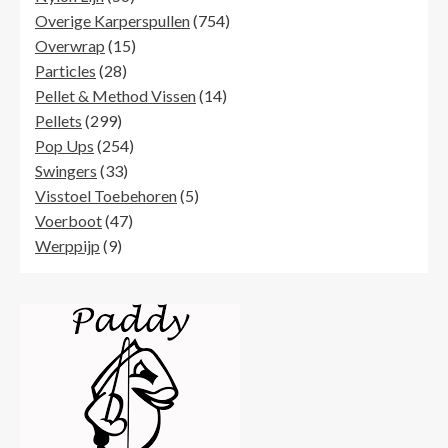
producten
754
Overige Karperspullen
754
15
producten
Overwrap
15
28
producten
Particles
28
producten
14
Pellet & Method Vissen
14
299
producten
Pellets
299
producten
254
Pop Ups
254
33
producten
Swingers
33
producten
5
Visstoel Toebehoren
5
47
producten
Voerboot
47
9
producten
Werppijp
9
producten