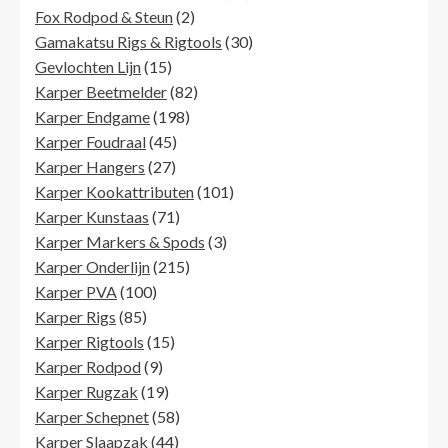
2
producten
Fox Rodpod & Steun
2
producten
30
Gamakatsu Rigs & Rigtools
30
15
producten
Gevlochten Lijn
15
producten
82
Karper Beetmelder
82
198
producten
Karper Endgame
198
45
producten
Karper Foudraal
45
27
producten
Karper Hangers
27
producten
101
Karper Kookattributen
101
71
producten
Karper Kunstaas
71
producten
3
Karper Markers & Spods
3
215
producten
Karper Onderlijn
215
100
producten
Karper PVA
100
85
producten
Karper Rigs
85
producten
15
Karper Rigtools
15
9
producten
Karper Rodpod
9
producten
19
Karper Rugzak
19
producten
58
Karper Schepnet
58
44
producten
Karper Slaapzak
44