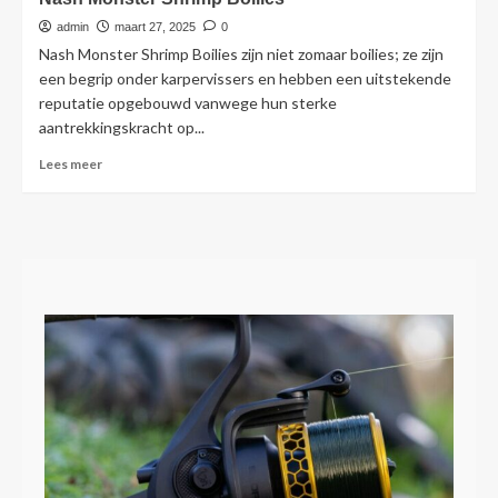
Odyssey
XXX
admin
maart 27, 2025
0
Boilie
Nash Monster Shrimp Boilies zijn niet zomaar boilies; ze zijn
Range
een begrip onder karpervissers en hebben een uitstekende
reputatie opgebouwd vanwege hun sterke
aantrekkingskracht op...
Lees
Lees meer
meer
over
Nash
Monster
Shrimp
Boilies