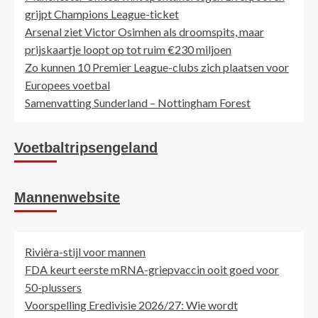
grijpt Champions League-ticket
Arsenal ziet Victor Osimhen als droomspits, maar
prijskaartje loopt op tot ruim €230 miljoen
Zo kunnen 10 Premier League-clubs zich plaatsen voor
Europees voetbal
Samenvatting Sunderland – Nottingham Forest
Voetbaltripsengeland
Mannenwebsite
Rivièra-stijl voor mannen
FDA keurt eerste mRNA-griepvaccin ooit goed voor
50-plussers
Voorspelling Eredivisie 2026/27: Wie wordt