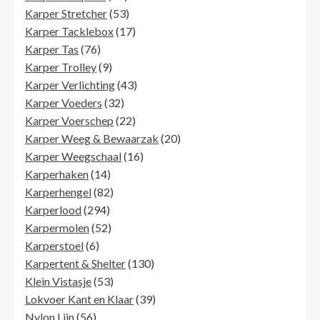
producten
53
Karper Stretcher
53
producten
17
Karper Tacklebox
17
76
producten
Karper Tas
76
producten
9
Karper Trolley
9
producten
43
Karper Verlichting
43
32
producten
Karper Voeders
32
producten
22
Karper Voerschep
22
producten
20
Karper Weeg & Bewaarzak
20
16
producten
Karper Weegschaal
16
14
producten
Karperhaken
14
producten
82
Karperhengel
82
294
producten
Karperlood
294
producten
52
Karpermolen
52
6
producten
Karperstoel
6
producten
130
Karpertent & Shelter
130
53
producten
Klein Vistasje
53
producten
39
Lokvoer Kant en Klaar
39
56
producten
Nylon Lijn
56