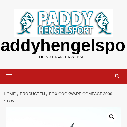
Ga
naar
de
inhoud
addyhengelspo
DE NR1 KARPERWEBSITE
Primair
menu
HOME
PRODUCTEN
FOX COOKWARE COMPACT 3000
STOVE