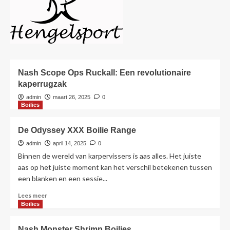
Karper Rugzak
Nash Scope Ops Ruckall: Een revolutionaire
kaperrugzak
admin
maart 26, 2025
0
Boilies
De Odyssey XXX Boilie Range
admin
april 14, 2025
0
Binnen de wereld van karpervissers is aas alles. Het juiste
aas op het juiste moment kan het verschil betekenen tussen
een blanken en een sessie...
Lees
Lees meer
meer
Boilies
over
De
Nash Monster Shrimp Boilies