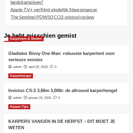
landskampioen?
Apple TV+ verfilmt eindelijk Neuromancer
The Sentinel PDW50 CO2-pistool review
Je hebt misschien gemist
Karpertent & Shelter
Gladiator Bivvy One Man: robuuste karpertent voor
serieuze sessies
admin
april 29, 2026
0
Karperhengel
Invictus CS-2 3,66m 3,00lb: de allround karperhengel
admin
januari 26, 2026
0
Karper-Tips
KARPERS VANGEN IN DE HERFST – DIT MOET JE
WETEN