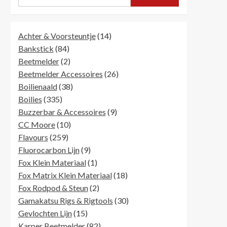
14
Achter & Voorsteuntje
14
84
producten
Bankstick
84
producten
2
Beetmelder
2
producten
26
Beetmelder Accessoires
26
38
producten
Boilienaald
38
335
producten
Boilies
335
producten
9
Buzzerbar & Accessoires
9
10
producten
CC Moore
10
259
producten
Flavours
259
producten
9
Fluorocarbon Lijn
9
producten
1
Fox Klein Materiaal
1
product
18
Fox Matrix Klein Materiaal
18
2
producten
Fox Rodpod & Steun
2
producten
30
Gamakatsu Rigs & Rigtools
30
15
producten
Gevlochten Lijn
15
producten
82
Karper Beetmelder
82