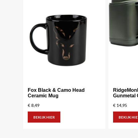
Fox Black & Camo Head
RidgeMon
Ceramic Mug
Gunmetal 
€
8,49
€
14,95
BEKIJK HIER
BEKIJK HI