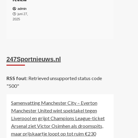
admin
juni 27,
2025
247Sportnieuws.nl
RSS fout:
Retrieved unsupported status code
"500"
Samenvatting Manchester City – Everton
Manchester United wint spektakel tegen
Liverpool en grijpt Champions League-ticket
Arsenal ziet Victor Osimhen als droomspits,
maar prijskaartje loopt op tot ruim €230