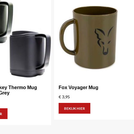
key Thermo Mug
Fox Voyager Mug
Grey
€
3,95
BEKIJK HIER
ER