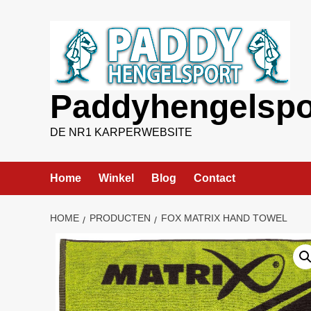
Ga
naar
de
inhoud
Paddyhengelspo
DE NR1 KARPERWEBSITE
Home
Winkel
Blog
Contact
HOME
PRODUCTEN
FOX MATRIX HAND TOWEL