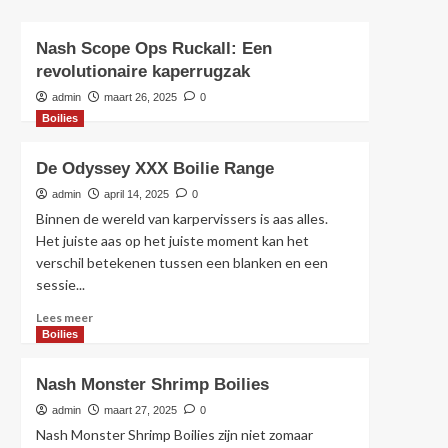
Nash Scope Ops Ruckall: Een
revolutionaire kaperrugzak
admin
maart 26, 2025
0
Boilies
De Odyssey XXX Boilie Range
admin
april 14, 2025
0
Binnen de wereld van karpervissers is aas alles.
Het juiste aas op het juiste moment kan het
verschil betekenen tussen een blanken en een
sessie...
Lees
Lees meer
meer
Boilies
over
De
Nash Monster Shrimp Boilies
Odyssey
XXX
admin
maart 27, 2025
0
Boilie
Nash Monster Shrimp Boilies zijn niet zomaar
Range