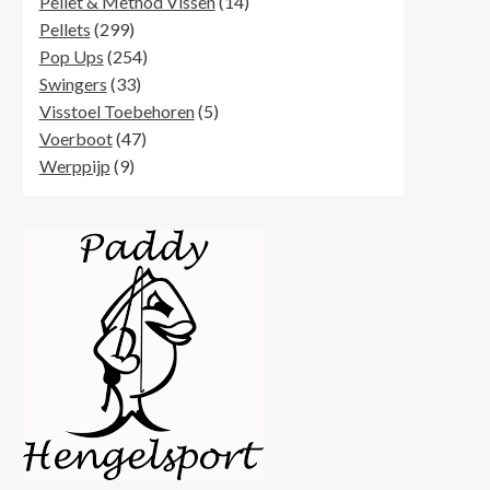
producten
14
Pellet & Method Vissen
14
299
producten
Pellets
299
producten
254
Pop Ups
254
33
producten
Swingers
33
producten
5
Visstoel Toebehoren
5
47
producten
Voerboot
47
9
producten
Werppijp
9
producten
Karper Rugzak