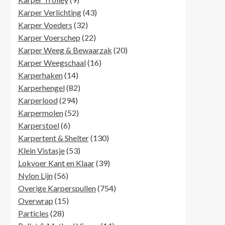
producten
43
Karper Verlichting
43
32
producten
Karper Voeders
32
producten
22
Karper Voerschep
22
producten
20
Karper Weeg & Bewaarzak
20
16
producten
Karper Weegschaal
16
14
producten
Karperhaken
14
producten
82
Karperhengel
82
294
producten
Karperlood
294
producten
52
Karpermolen
52
6
producten
Karperstoel
6
producten
130
Karpertent & Shelter
130
53
producten
Klein Vistasje
53
producten
39
Lokvoer Kant en Klaar
39
56
producten
Nylon Lijn
56
producten
754
Overige Karperspullen
754
15
producten
Overwrap
15
28
producten
Particles
28