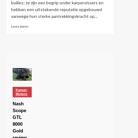
boilies; ze zijn een begrip onder karpervissers en
hebben een uitstekende reputatie opgebouwd
vanwege hun sterke aantrekkingskracht op...
Lees
Lees meer
meer
over
Nash
Monster
Shrimp
Boilies
Karper-
Molens
Nash
Scope
GTL
8000
Gold
review